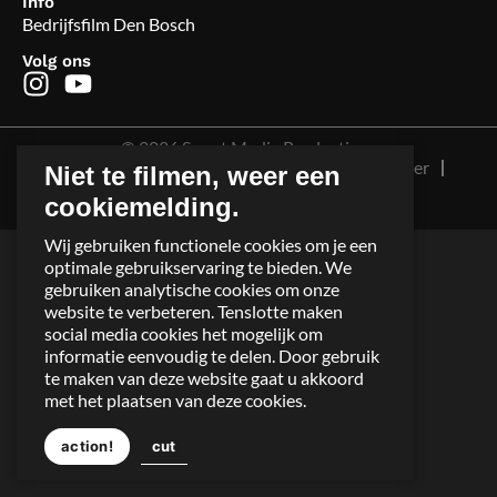
Info
Bedrijfsfilm Den Bosch
Volg ons
© 2026 Smart Media Productions
Algemene voorwaarden
Sitemap
Disclaimer
Niet te filmen, weer een
Privacy
Cookies
cookiemelding.
Site: BEWISE Solutions
Wij gebruiken functionele cookies om je een
optimale gebruikservaring te bieden. We
gebruiken analytische cookies om onze
website te verbeteren. Tenslotte maken
social media cookies het mogelijk om
informatie eenvoudig te delen. Door gebruik
te maken van deze website gaat u akkoord
met het plaatsen van deze cookies.
action!
cut