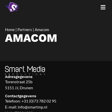
Home
|
Partners
|
Amacom
AMACOM
Adresgegevens
Torenstraat 25b
5151 JJ, Drunen
Contactgegevens
Telefoon:
+31 (0)73 782 02 95
E-mail:
info@smartmp.nl