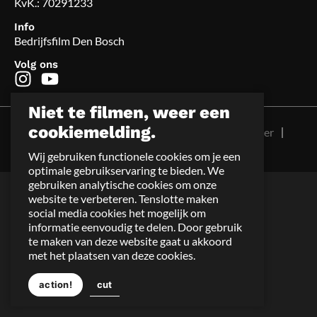
KvK.: 70291233
Info
Bedrijfsfilm Den Bosch
Volg ons
Niet te filmen, weer een
© 2026 Smart Media Productions
cookiemelding.
Algemene voorwaarden
Sitemap
Disclaimer
Privacy
Cookies
Wij gebruiken functionele cookies om je een
Site: BEWISE Solutions
optimale gebruikservaring te bieden. We
gebruiken analytische cookies om onze
website te verbeteren. Tenslotte maken
social media cookies het mogelijk om
informatie eenvoudig te delen. Door gebruik
te maken van deze website gaat u akkoord
met het plaatsen van deze cookies.
action!
cut