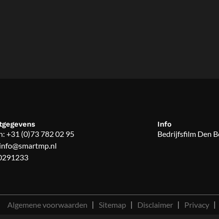
tgegevens
Info
n:
+31 (0)73 782 02 95
Bedrijfsfilm Den 
info@smartmp.nl
70291233
Algemene voorwaarden
Sitemap
Disclaimer
Privacy