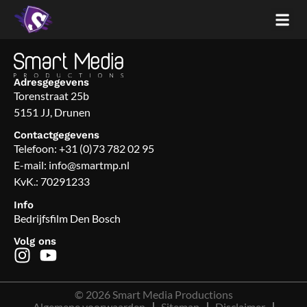
Adresgegevens
Torenstraat 25b
5151 JJ, Drunen
Contactgegevens
Telefoon:
+31 (0)73 782 02 95
E-mail:
info@smartmp.nl
KvK.: 70291233
Info
Bedrijfsfilm Den Bosch
Volg ons
© 2026 Smart Media Productions
Algemene voorwaarden
Sitemap
Disclaimer