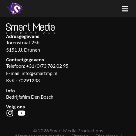
Adresgegevens
Torenstraat 25b
5151 JJ, Drunen
Contactgegevens
Telefoon:
+31 (0)73 782 02 95
E-mail:
info@smartmp.nl
KvK.: 70291233
Info
Bedrijfsfilm Den Bosch
Volg ons
© 2026 Smart Media Productions
Algemene voorwaarden
Sitemap
Disclaimer